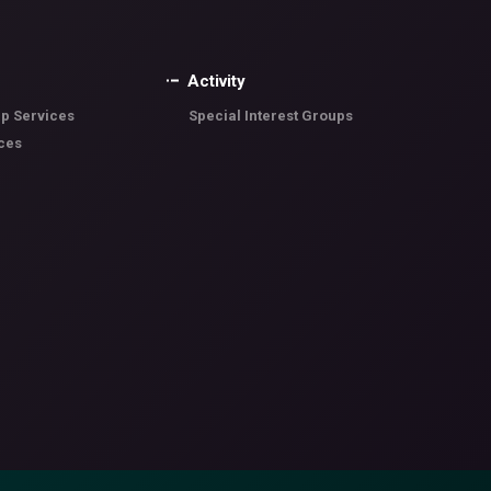
Activity
p Services
Special Interest Groups
ces