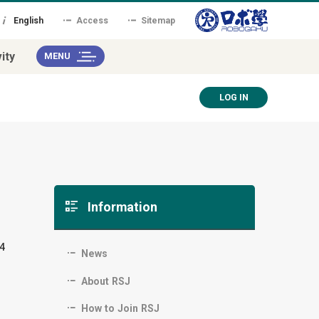
English
Access
Sitemap
ity
MENU
LOG IN
Information
4
News
About RSJ
How to Join RSJ