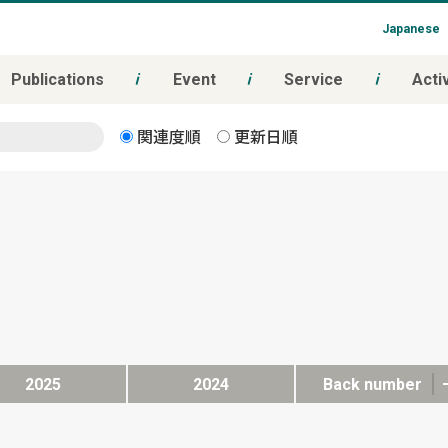
Japanese
Publications
Event
Service
Activ
関連度順
更新日順
2025
2024
Back number