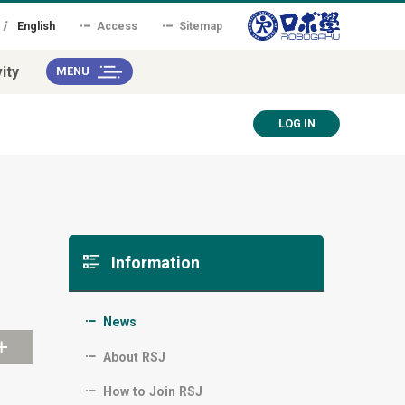
English
Access
Sitemap
ity
MENU
LOG IN
Information
News
About RSJ
How to Join RSJ