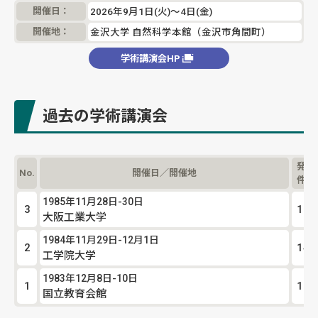
開催日：
2026年9月1日(火)〜4日(金)
開催地：
金沢大学 自然科学本館（金沢市角間町）
学術講演会HP
過去の学術講演会
発表
No.
開催日／開催地
件数
1985年11月28日-30日
3
196
大阪工業大学
1984年11月29日-12月1日
2
141
工学院大学
1983年12月8日-10日
1
113
国立教育会館