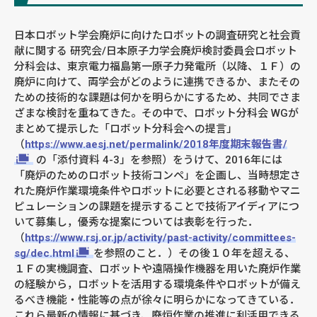
日本ロボット学会廃炉に向けたロボットの調査研究と社会貢
献に関する 研究会/日本原子力学会廃炉検討委員会ロボット
分科会は、東京電力福島第一原子力発電所（以降、１Ｆ）の
廃炉に向けて、両学会がどのように連携できるか、またその
ための技術的な課題は何かを明らかにするため、共同でさま
ざまな検討を重ねてきた。その中で、ロボット分科会 WGが
まとめて提示した「ロボット分科会への提言」
（
https://www.aesj.net/permalink/2018年度期末報告書/
の「添付資料 4-3」を参照）をうけて、2016年には
「廃炉のためのロボット技術コンペ」を企画し、当時想定さ
れた廃炉作業環境条件やロボットに必要とされる移動やマニ
ピュレーションの課題を提示することで技術アイディアにつ
いて募集し，優秀な提案については表彰を行った．
（
https://www.rsj.or.jp/activity/past-activity/committees-
sg/dec.html
を参照のこと．）その後１０年を超える、
１Ｆの実機調査、ロボットや遠隔操作機器を用いた廃炉作業
の経験から，ロボットを活用する環境条件やロボットが備え
るべき機能・性能等の点が徐々に明らかになってきている．
これら最新の情報に基づき、廃炉作業の推進に利活用できる