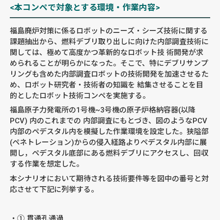
<本コンペで対象とする環境・作業内容>
福島廃炉対策に係るロボットのニーズ・シーズ技術に関する
課題抽出から、燃料デブリ取り出しに向けた内部調査技術に
関しては、極めて高度かつ革新的なロボット技 術開発が求
められることが明らかになった。そこで、特にデブリサンプ
リングも含めた内部調査ロボットの技術開発を加速させるた
め、ロボット研究者・技術者の知識を 結集させることを目
的としたロボット技術コンペを実施する。
福島原子力発電所の1号機~3号機の原子炉格納容器(以降
PCV) 内のこれまでの 内部調査にもとづき、図のようなPCV
内部のペデスタル内を模擬した作業環境を設定した。狭隘部
(ペネトレーション)からの侵入経路よりペデスタル内部に展
開し，ペデスタル底部にある燃料デブリにアクセスし、回収
する作業を想定した。
本シナリオにおいて期待される技術要件等を図中の番号と対
応させて下記に列挙する。
① 貫通孔通過