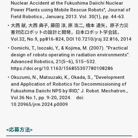
Nuclear Accident at the Fukushima Daiichi Nuclear
Power Plants using Mobile Rescue Robots", Journal of
Field Robotics., January, 2013. Vol. 30(1), pp. 44-63.
大西 献, 大西 典子, 藤田 淳, 原 浩二, 橋本 達矢，原子力災
害対応ロボットの設計と開発，日本ロボット学会誌，
Vol.32, No.9, pp816-824, DOI 10.7210/jrsj.32.816, 2014
Oomichi, T., Isozaki, Y., & Kojima, M. (2007). “Practical
design of robots operating in radiation environments”.
Advanced Robotics, 21(5–6), 515–532.
https://doi.org/10.1163/156855307780108286
Okuzumi, N., Matsuzaki, K., Okada, S., “Development
and Application of Robotics for Decommissioning of
Fukushima Daiichi NPS by IRID,” J. Robot. Mechatron.,
Vol.36 No.1, pp. 9-20, 2024. doi:
10.20965/jrm.2024.p0009
<応募方法>