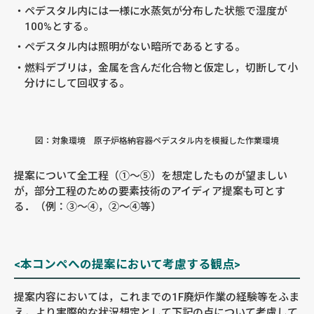
ペデスタル内には一様に水蒸気が分布した状態で湿度が
100%とする。
ペデスタル内は照明がない暗所であるとする。
燃料デブリは，金属を含んだ化合物と仮定し，切断して小
分けにして回収する。
図：対象環境 原子炉格納容器ペデスタル内を模擬した作業環境
提案について全工程（①〜⑤）を想定したものが望ましい
が，部分工程のための要素技術のアイディア提案も可とす
る．（例：③〜④，②〜④等）
<本コンペへの提案において考慮する観点>
提案内容においては，これまでの1F廃炉作業の経験等をふま
え，より実際的な状況想定として下記の点について考慮して