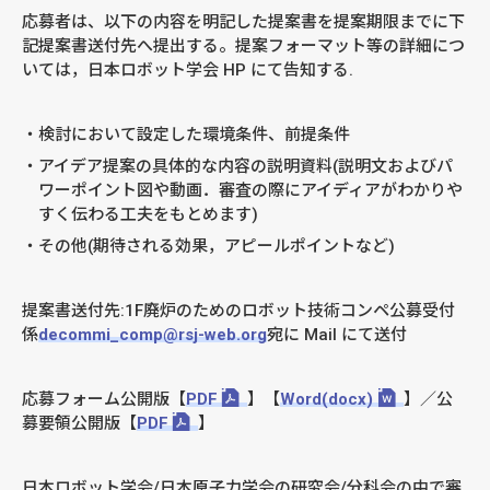
応募者は、以下の内容を明記した提案書を提案期限までに下
記提案書送付先へ提出する。提案フォーマット等の詳細につ
いては，日本ロボット学会 HP にて告知する.
検討において設定した環境条件、前提条件
アイデア提案の具体的な内容の説明資料(説明文およびパ
ワーポイント図や動画．審査の際にアイディアがわかりや
すく伝わる工夫をもとめます)
その他(期待される効果，アピールポイントなど)
提案書送付先:1F廃炉のためのロボット技術コンペ公募受付
係
decommi_comp@rsj-web.org
宛に Mail にて送付
応募フォーム公開版【
PDF
】【
Word(docx)
】／公
募要領公開版【
PDF
】
日本ロボット学会/日本原子力学会の研究会/分科会の中で審