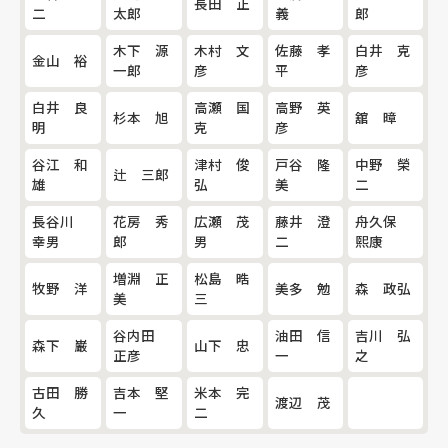
長田 正
二
太郎
義
郎
木下 源
木村 文
佐藤 孝
白井 克
金山 裕
一郎
彦
平
彦
白井 良
高瀬 国
高野 英
杉本 旭
舘 暲
明
克
彦
谷江 和
津村 俊
戸谷 隆
中野 榮
辻 三郎
雄
弘
美
二
長谷川
花房 秀
広瀬 茂
藤井 澄
舟久保
幸男
郎
男
二
煕康
増淵 正
松島 晧
牧野 洋
美多 勉
森 政弘
美
三
谷内田
油田 信
吉川 弘
森下 巌
山下 忠
正彦
一
之
古田 勝
吉本 堅
米本 完
渡辺 茂
久
一
二