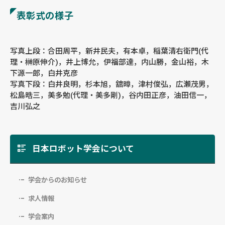
表彰式の様子
写真上段：合田周平，新井民夫，有本卓，稲葉清右衛門(代
理・榊原伸介)，井上博允，伊福部達，内山勝，金山裕，木
下源一郎，白井克彦
写真下段：白井良明，杉本旭，舘暲，津村俊弘，広瀬茂男，
松島晧三，美多勉(代理・美多剛)，谷内田正彦，油田信一，
吉川弘之
日本ロボット学会について
学会からのお知らせ
求人情報
学会案内