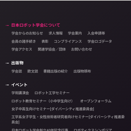
日本ロボット学会について
学会からのお知らせ
求人情報
学会案内
入会申請等
会員の諸手続き
表彰
コンプライアンス
学会ロゴデータ
学会アクセス
関連学協会／団体
お問い合わせ
出版物
学会誌
欧文誌
書籍出版の紹介
出版物頒布
イベント
学術講演会
ロボット工学セミナー
ロボット教育セミナー（小中学生向け）
オープンフォーラム
女子中高生向けセミナー[ダイバーシティ推進委員会]
工学系女子学生・女性技術者研究者向けセミナー[ダイバーシティ推進委
員会]
日本ロボット学会創立40年記念行事
ロボティクスシンポジア