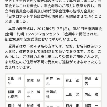
ット工学全般を担う最先端の学会として成長致しました．当
学会ではこれを機会に，学会創設のご尽力に敬意を表し，設
立準備委員会の委員及び初代理事会理事の皆様方全員に，
「日本ロボット学会設立特別功労賞」を贈呈させて頂くこと
と致しました．
本賞の表彰式は，2012年9月17日(月)，第30回学術講演会
(会場：札幌コンベンションセンター)会期中に開催された，
創立30周年記念式典において執り行いました．
受賞者は以下の４９名の方々です．なお，お名前はあいう
えお順，敬称を略して表記させて頂いております．また，こ
の中には，ご遺族のお申し出により受賞をご辞退された方，
また現在のご住所が不明で受賞のご連絡ができなかった方も
含まれています．
合田 周
新井 民
伊藤 正
阿部 稔
有本 卓
平
夫
美
稲葉 清
井上 博
伊福部
上田 実
内山 勝
右衛門
允
達
梅谷 陽
尾崎 省
柿倉 正
加藤 一