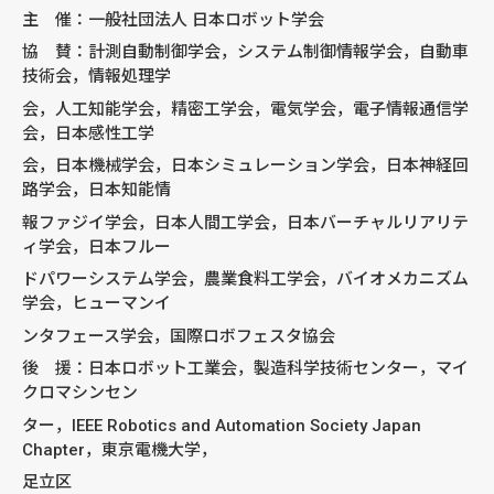
主 催：一般社団法人 日本ロボット学会
協 賛：計測自動制御学会，システム制御情報学会，自動車
技術会，情報処理学
会，人工知能学会，精密工学会，電気学会，電子情報通信学
会，日本感性工学
会，日本機械学会，日本シミュレーション学会，日本神経回
路学会，日本知能情
報ファジイ学会，日本人間工学会，日本バーチャルリアリテ
ィ学会，日本フルー
ドパワーシステム学会，農業食料工学会，バイオメカニズム
学会，ヒューマンイ
ンタフェース学会，国際ロボフェスタ協会
後 援：日本ロボット工業会，製造科学技術センター，マイ
クロマシンセン
ター，IEEE Robotics and Automation Society Japan
Chapter，東京電機大学，
足立区