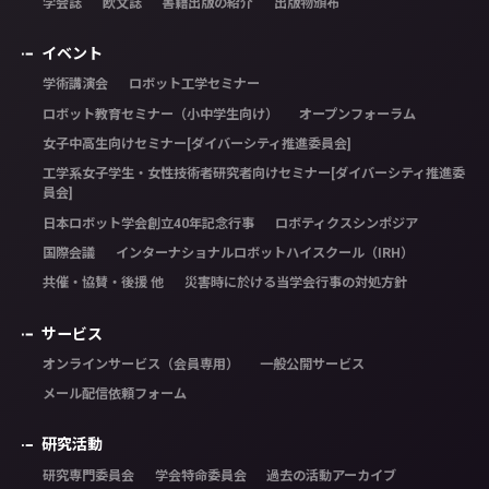
学会誌
欧文誌
書籍出版の紹介
出版物頒布
イベント
学術講演会
ロボット工学セミナー
ロボット教育セミナー（小中学生向け）
オープンフォーラム
女子中高生向けセミナー[ダイバーシティ推進委員会]
工学系女子学生・女性技術者研究者向けセミナー[ダイバーシティ推進委
員会]
日本ロボット学会創立40年記念行事
ロボティクスシンポジア
国際会議
インターナショナルロボットハイスクール（IRH）
共催・協賛・後援 他
災害時に於ける当学会行事の対処方針
サービス
オンラインサービス（会員専用）
一般公開サービス
メール配信依頼フォーム
研究活動
研究専門委員会
学会特命委員会
過去の活動アーカイブ