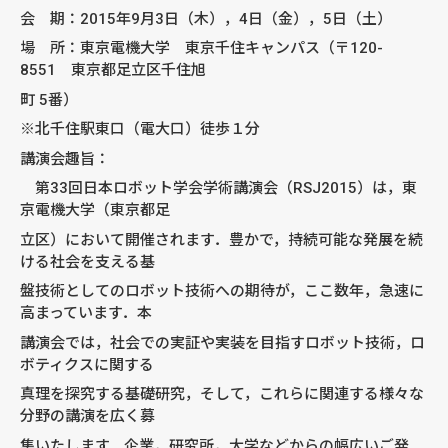
会 期：2015年9月3日（木），4日（金），5日（土）
場 所：東京電機大学 東京千住キャンパス（〒120-
8551 東京都足立区千住旭
町 5番）
※北千住駅東口（電大口）徒歩１分
講演会趣旨：
第33回日本ロボット学会学術講演会（RSJ2015）は，東
京電機大学（東京都足
立区）において開催されます．豊かで，持続可能な発展を続
ける社会を支える基
盤技術としてのロボット技術への期待が，ここ数年，急速に
高まっています．本
講演会では，社会での実証や実装を目指すロボット技術，ロ
ボティクスに関する
真理を探究する基礎研究，そして，これらに関連する様々な
分野の講演を広く募
集いたします．企業，研究所，大学などからの幅広いご発