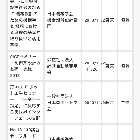
会「-若手機械
設技術者のため
に-機械設計の
日本機械学会
ための機構学
機素潤滑設計部
2013/11/25
東京
協賛
と,機構におけ
門
る摩擦の基本的
取り扱いと活用
事例」
SICEセミナー
公益社団法人
「制御系設計の
2013/11/25-
計測自動制御学
東京
協賛
基礎・実践」
11/26
会
2013
第81回 ロボッ
ト工学セミナ
一般社団法人
ー 「一挙手一
日本ロボット学
2013/11/28
東京
主催
投足」に反応す
会
る実世界インタ
ーフェース技術
No.13-130講習
会「フルード
日本機械学会