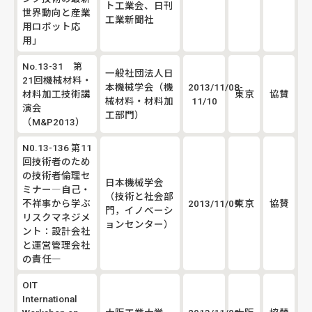
ト工業会、日刊
世界動向と産業
工業新聞社
用ロボット応
用」
No.13-31 第
一般社団法人日
21回機械材料・
本機械学会（機
2013/11/08-
材料加工技術講
東京
協賛
械材料・材料加
11/10
演会
工部門）
（M&P2013）
N0.13-136 第11
回技術者のため
の技術者倫理セ
日本機械学会
ミナー―自己・
（技術と社会部
不祥事から学ぶ
2013/11/09
東京
協賛
門，イノベーシ
リスクマネジメ
ョンセンター）
ント：設計会社
と運営管理会社
の責任―
OIT
International