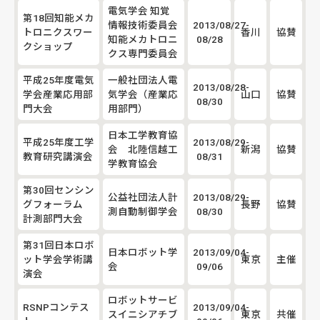
電気学会 知覚
第18回知能メカ
情報技術委員会
2013/08/27-
トロニクスワー
香川
協賛
知能メカトロニ
08/28
クショップ
クス専門委員会
平成25年度電気
一般社団法人電
2013/08/28-
学会産業応用部
気学会（産業応
山口
協賛
08/30
門大会
用部門）
日本工学教育協
平成25年度工学
2013/08/29-
会 北陸信越工
新潟
協賛
教育研究講演会
08/31
学教育協会
第30回センシン
公益社団法人計
2013/08/29-
グフォーラム
長野
協賛
測自動制御学会
08/30
計測部門大会
第31回日本ロボ
日本ロボット学
2013/09/04-
ット学会学術講
東京
主催
会
09/06
演会
ロボットサービ
RSNPコンテス
2013/09/04-
スイニシアチブ
東京
共催