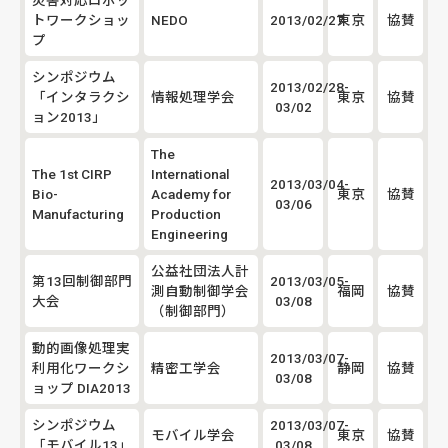
トワークショッ
NEDO
2013/02/27
東京
協賛
プ
シンポジウム
2013/02/28-
「インタラクシ
情報処理学会
東京
協賛
03/02
ョン2013」
The
The 1st CIRP
International
2013/03/04-
Bio-
Academy for
東京
協賛
03/06
Manufacturing
Production
Engineering
公益社団法人計
第13回制御部門
2013/03/05-
測自動制御学会
福岡
協賛
大会
03/08
（制御部門）
動的画像処理実
2013/03/07-
利用化ワークシ
精密工学会
静岡
協賛
03/08
ョップ DIA2013
シンポジウム
2013/03/07-
モバイル学会
東京
協賛
「モバイル13」
03/08