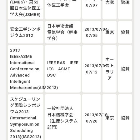
(EMBS)・第52
大阪
後援
体医工学会
07/07
回日本生体医工
学大会(JSMBE)
日本学術会議
安全工学シンポ
2013/07/04-
電気学会（幹事
東京
協賛
ジウム2012
07/05
学会）
2013
IEEE/ASME
オー
International
IEEE RAS IEEE
2013/07/09-
スト
Conference on
IES ASME
協賛
07/12
ラリ
Advanced
DSC
ア
Intelligent
Mechatronics(AIM2013)
スケジューリン
グ国際シンポジ
一般社団法人
ウム2013
日本機械学会
2013/07/18-
(International
東京
協賛
（生産システム
07/20
Symposium on
部門）
Scheduling
2013)(ISS2013)