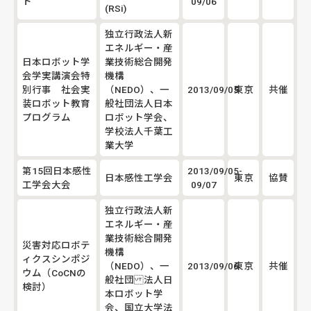
ト
09/06
(RSi)
独立行政法人新
エネルギー・産
日本ロボット学
業技術総合開発
会学実講演会特
機構
別行事 社会実
（NEDO）、一
2013/09/05
東京
共催
装ロボット教育
般社団法人日本
プログラム
ロボット学会、
学校法人千葉工
業大学
第15回日本感性
2013/09/05-
日本感性工学会
東京
協賛
工学会大会
09/07
独立行政法人新
エネルギー・産
業技術総合開発
災害対応ロボテ
機構
ィクスシンポジ
（NEDO）、一
2013/09/06
東京
共催
ウム（CoCNの
般社団 法人日
検討）
本ロボット学
会、国立大学法