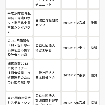
チユニット
平成24年度福祉
用具・介護ロボ
宮城県介護研修
ット実用化支援
2013/1/12
宮城
後援
センター
事業シンポジウ
ム
第358回講習会
「魁・設計塾～
公益社団法人
2013/1/17
東京
協賛
価値を生み出す
精密工学会
設計者への道」
関東支部2012
年度セミナー
技術者倫理－技
一般社団法人
2013/1/17
東京
協賛
術管理者のため
日本機械学会
の行動の設計学
－
公益社団法人
第25回自律分散
計測自動制御学
システム・シン
2013/1/25
宮城
協賛
会（システム･