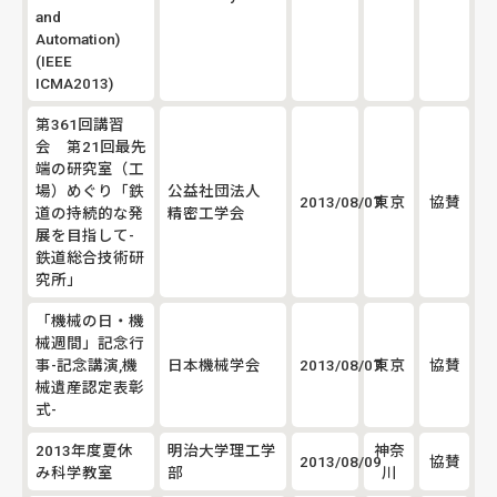
and
Automation)
(IEEE
ICMA2013)
第361回講習
会 第21回最先
端の研究室（工
場）めぐり「鉄
公益社団法人
2013/08/07
東京
協賛
道の持続的な発
精密工学会
展を目指して-
鉄道総合技術研
究所」
「機械の日・機
械週間」記念行
事-記念講演,機
日本機械学会
2013/08/07
東京
協賛
械遺産認定表彰
式-
2013年度夏休
明治大学理工学
神奈
2013/08/09
協賛
み科学教室
部
川