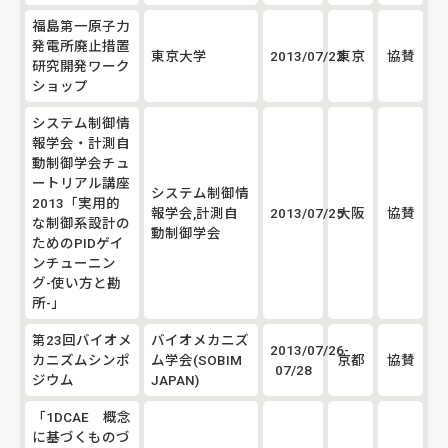
福島第一原子力
発電所廃止措置
東京大学
2013/07/22
東京
協賛
研究開発ワーク
ショップ
システム制御情
報学会・計測自
動制御学会チュ
ートリアル講座
システム制御情
2013「実用的
報学会,計測自
2013/07/25
大阪
協賛
な制御系設計の
動制御学会
ためのPIDゲイ
ンチューニン
グ-使い方と勘
所-」
第23回バイオメ
バイオメカニズ
2013/07/26-
カニズムシンポ
ム学会(SOBIM
京都
協賛
07/28
ジウム
JAPAN)
「1DCAE 概念
に基づくものづ