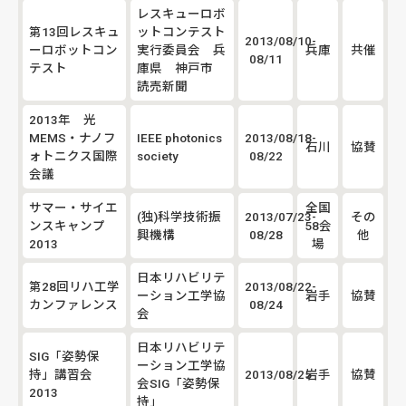
レスキューロボ
第13回レスキュ
ットコンテスト
2013/08/10-
ーロボットコン
実行委員会 兵
兵庫
共催
08/11
テスト
庫県 神戸市
読売新聞
2013年 光
MEMS・ナノフ
IEEE photonics
2013/08/18-
石川
協賛
ォトニクス国際
society
08/22
会議
サマー・サイエ
全国
(独)科学技術振
2013/07/23-
その
ンスキャンプ
58会
興機構
08/28
他
2013
場
日本リハビリテ
第28回リハ工学
2013/08/22-
ーション工学協
岩手
協賛
カンファレンス
08/24
会
日本リハビリテ
SIG「姿勢保
ーション工学協
持」講習会
2013/08/25
岩手
協賛
会SIG「姿勢保
2013
持」