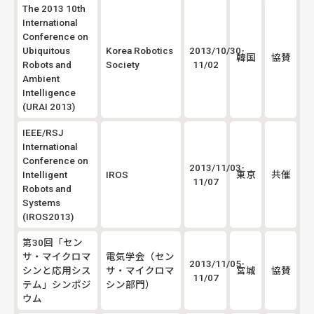
The 2013 10th
International
Conference on
Ubiquitous
Korea Robotics
2013/10/30-
韓国
協賛
Robots and
Society
11/02
Ambient
Intelligence
(URAI 2013)
IEEE/RSJ
International
Conference on
2013/11/03-
Intelligent
IROS
東京
共催
11/07
Robots and
Systems
(IROS2013)
第30回「セン
サ・マイクロマ
電気学会（セン
2013/11/05-
シンと応用シス
サ・マイクロマ
宮城
協賛
11/07
テム」シンポジ
シン部門）
ウム