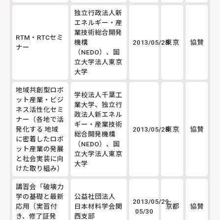
独立行政法人新
エネルギー・産
業技術総合開発
RTM・RTCセミ
機構
2013/05/28
東京
協賛
ナー
（NEDO）、国
立大学法人東京
大学
地域共創型ロボ
学校法人千葉工
ット産業・ビジ
業大学、独立行
ネス活性化セミ
政法人新エネル
ナー（各地で活
ギー・産業技術
発化する 地域
2013/05/28
東京
協賛
総合開発機構
に密着したロボ
（NEDO）、国
ット産業の発展
立大学法人東京
と社会実装に向
大学
けた取り組み）
講習会「破壊力
学の基礎と最新
公益社団法人
2013/05/29-
応用（実習付
日本材料学会関
京都
協賛
05/30
き、修了証発
西支部