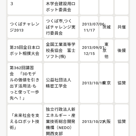
３
木学会建設用ロ
ボット委員会
つくば市,つく
つくばチャレン
2013/07/06-
ばチャレンジ実
茨城
共催
ジ2013
11/17
行委員会
全国工業高等学
東
第25回全日本ロ
2013/09/01-
校長協会 富士
京
後援
ボット相撲大会
12/15
ソフト(株)
他
第362回講習
会 「3Dモデ
ルの価値を引き
公益社団法人
2013/10/18
東京
協賛
出す活用法-も
精密工学会
っと使って一歩
先へ！」
独立行政法人新
「未来社会を支
エネルギー・産
えるロボット技
業技術総合開発
2013/10/23
大阪
協賛
術」
機構（NEDO）
関西支部