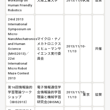
Workshop on
大阪工業大学
2013/11/09
大阪
協賛
Human Friendly
Robotics
24rd 2013
International
Symposium on
Micro-
NanoMechatronics
マイクロ・ナノ
and Human
メカトロニクス
2013/11/10-
Science
とヒュ－マンサ
共催
11/13
(MHS2013)／
イエンス実行委
22st
員会
International
Micro Robot
Maze Contest
2013
第16回情報論的
電子情報通信学
学習理論ワーク
会情報論的学習
2013/11/10-
東京
協賛
ショップ
理論と機械学習
11/13
（IBIS2013）
研究会(IBISML)