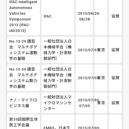
IFAC-Intelligent
Autonomous
Vehicles
2013/06/26-
IFAC
協賛
Symposium
06/28
2013 (IFAC-
IAV2013)
No.13-29 講習
一般社団法人日
会 マルチボデ
本機械学会（機
2013/07/01
東京
協賛
ィシステム運動
械力学・計測制
学の基礎
御部門）
No.13-30 講習
一般社団法人日
会 マルチボデ
本機械学会（機
2013/07/02
東京
協賛
ィシステム動力
械力学・計測制
学の基礎
御部門）
一般財団法人マ
ナノ・マイクロ
2013/07/03-
イクロマシンセ
東京
協賛
ビジネス展
07/05
ンター
第35回国際生体
医工学会議
EMBS，日本生
2013/07/03-