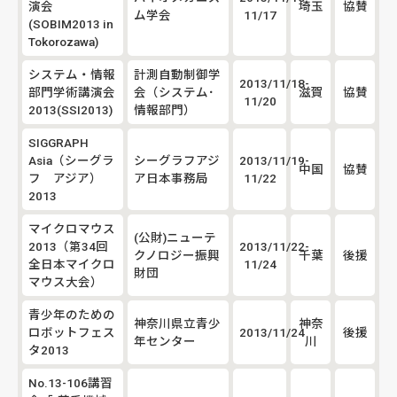
演会
埼玉
協賛
ム学会
11/17
(SOBIM2013 in
Tokorozawa)
システム・情報
計測自動制御学
2013/11/18-
部門学術講演会
会（システム･
滋賀
協賛
11/20
2013(SSI2013)
情報部門）
SIGGRAPH
Asia（シーグラ
シーグラフアジ
2013/11/19-
中国
協賛
フ アジア）
ア日本事務局
11/22
2013
マイクロマウス
(公財)ニューテ
2013（第34回
2013/11/22-
クノロジー振興
千葉
後援
全日本マイクロ
11/24
財団
マウス大会）
青少年のための
神奈川県立青少
神奈
ロボットフェス
2013/11/24
後援
年センター
川
タ2013
No.13-106講習