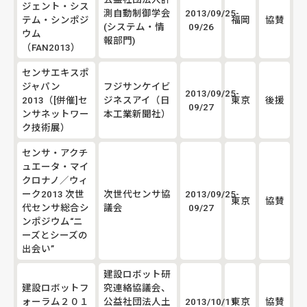
ジェント・シス
測自動制御学会
2013/09/25-
テム・シンポジ
福岡
協賛
(システム・情
09/26
ウム
報部門)
（FAN2013）
センサエキスポ
ジャパン
フジサンケイビ
2013/09/25-
2013（[併催]セ
ジネスアイ（日
東京
後援
09/27
ンサネットワー
本工業新聞社）
ク技術展）
センサ・アクチ
ュエータ・マイ
クロナノ／ウィ
ーク2013 次世
次世代センサ協
2013/09/25-
東京
協賛
代センサ総合シ
議会
09/27
ンポジウム“ニ
ーズとシーズの
出会い”
建設ロボット研
建設ロボットフ
究連絡協議会、
ォーラム２０１
公益社団法人土
2013/10/11
東京
協賛