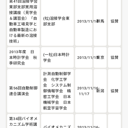
第41回溶接学会
東部支部実用溶
接講座（見学会
＆講習会）「自
(社)溶接学会東
2013/11/14
群馬
協賛
動車工場見学と
部支部
自動車製造にお
ける最新の溶接
技術」
2013年度 日
(一社)日本時計
本時計学会 秋
2013/11/15
東京
協賛
学会
季研究会
計測自動制御学
会 化学工学
会 システム制
第56回自動制御
2013/11/16-
御情報学会 精
新潟
協賛
連合講演会
11/17
密工学会 日本
機械学会 日本
航空宇宙学会
第34回バイオメ
カニズム学術講
バイオメカニズ
2013/11/16-