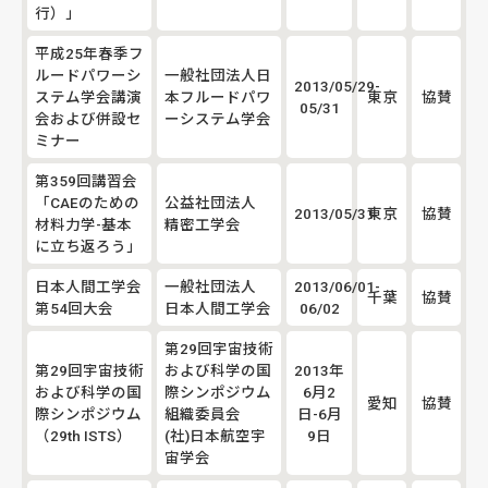
行）」
平成25年春季フ
ルードパワーシ
一般社団法人日
2013/05/29-
ステム学会講演
本フルードパワ
東京
協賛
05/31
会および併設セ
ーシステム学会
ミナー
第359回講習会
「CAEのための
公益社団法人
2013/05/31
東京
協賛
材料力学-基本
精密工学会
に立ち返ろう」
日本人間工学会
一般社団法人
2013/06/01-
千葉
協賛
第54回大会
日本人間工学会
06/02
第29回宇宙技術
第29回宇宙技術
および科学の国
2013年
および科学の国
際シンポジウム
6月2
愛知
協賛
際シンポジウム
組織委員会
日-6月
（29th ISTS）
(社)日本航空宇
9日
宙学会