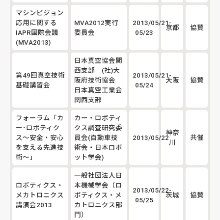
マシンビジョン
応用に関する
MVA2012実行
2013/05/21-
京都
協賛
IAPR国際会議
委員会
05/23
(MVA2013)
日本真空協会関
西支部 (社)大
第49回真空技術
2013/05/21-
阪府技術協会
大阪
協賛
基礎講習会
05/24
日本真空工業会
関西支部
フォーラム「カ
カー・ロボティ
ー･ロボティク
クス調査研究委
神奈
ス～安全・安心
員会(自動車技
2013/05/22
共催
川
を支える先進技
術会・日本ロボ
術～」
ット学会)
一般社団法人日
ロボティクス・
本機械学会（ロ
2013/05/22-
メカトロニクス
ボティクス・メ
茨城
協賛
05/25
講演会2013
カトロニクス部
門）