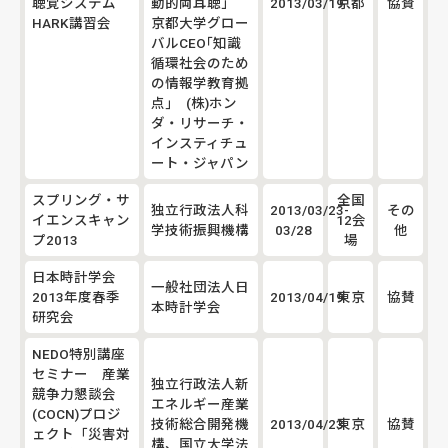
聴覚システム
動的両耳聴」
2013/03/19
京都
協賛
HARK講習会
京都大学グロー
バルCEO｢知識
循環社会のため
の情報学教育拠
点｣ (株)ホン
ダ・リサーチ・
インスティチュ
ート・ジャパン
スプリング・サ
全国
独立行政法人科
2013/03/23-
その
イエンスキャン
12会
学技術振興機構
03/28
他
プ2013
場
日本時計学会
一般社団法人日
2013年度春季
2013/04/19
東京
協賛
本時計学会
研究会
NEDO特別講座
セミナー 産業
独立行政法人新
競争力懇談会
エネルギー産業
(COCN)プロジ
技術総合開発機
2013/04/23
東京
協賛
ェクト「災害対
構、国立大学法