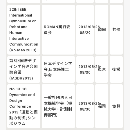
22th IEEE
International
Symposium on
Robot and
ROMAN実行委
2013/08/26-
韓国
共催
Human
員会
08/29
Interactive
Communication
(Ro-Man 2013)
第5回国際デザ
日本デザイン学
イン学会連合国
2013/08/26-
会,日本感性工
東京
後援
際会議
08/30
学会
(IASDR2013)
No.13-18
Dynamics and
一般社団法人日
Design
本機械学会（機
2013/08/26-
Conference
福岡
協賛
械力学・計測制
08/30
2013 ｢運動と振
御部門）
動の制御｣シン
ポジウム