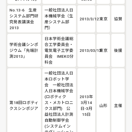
No.13-6 生産
一般社団法人日
システム部門研
本機械学会（生
2013/3/12
東京
協賛
究発表講演会
産システム部
2013
門）
日本学術会議総
学術会議シンポ
合工学委員会・
ジウム「先端計
電気電子工学委
2013/03/12
東京
後援
測2013」
員会 IMEKO分
科会
一般社団法人日
本ロボット学
会 一般社団法
人日本機械学会
(ロボティク
2013年
第18回ロボティ
ス・メカトロニ
3月14
山形
主催
クスシンポジア
クス部門) 公
日-3月
益社団法人計測
15日
自動制御学会
(システムイン
テグレーション