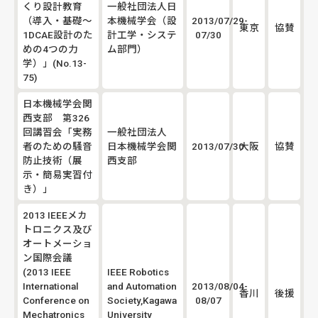
くり設計教育
一般社団法人日
（導入・基礎～
本機械学会（設
2013/07/29-
東京
協賛
1DCAE設計のた
計工学・システ
07/30
めの4つの力
ム部門）
学）」(No.13-
75)
日本機械学会関
西支部 第326
回講習会「実務
一般社団法人
者のための騒音
日本機械学会関
2013/07/30
大阪
協賛
防止技術（展
西支部
示・簡易実習付
き）」
2013 IEEEメカ
トロニクス及び
オートメーショ
ン国際会議
(2013 IEEE
IEEE Robotics
International
and Automation
2013/08/04-
香川
後援
Conference on
Society,Kagawa
08/07
Mechatronics
University