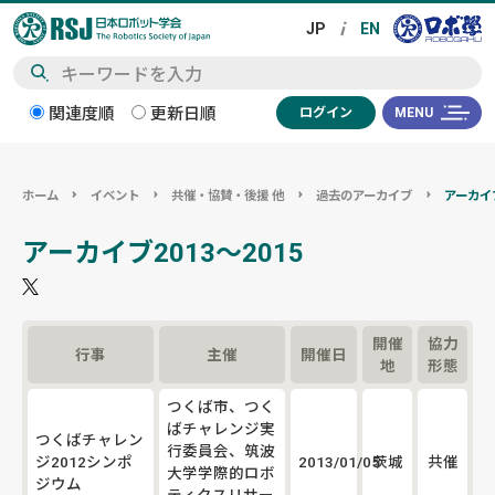
検
関連度順
更新日順
ログイン
MENU
索
ホーム
イベント
共催・協賛・後援 他
過去のアーカイブ
アーカイブ
アーカイブ2013～2015
開催
協力
行事
主催
開催日
地
形態
つくば市、つく
ばチャレンジ実
つくばチャレン
行委員会、筑波
ジ2012シンポ
2013/01/05
茨城
共催
大学学際的ロボ
ジウム
ティクスリサー