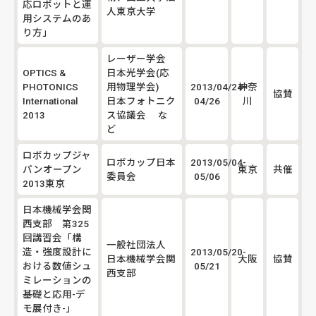
応ロボットと運
人東京大学
用システムのあ
り方」
レーザー学会
OPTICS &
日本光学会(応
PHOTONICS
用物理学会)
2013/04/24-
神奈
協賛
International
日本フォトニク
04/26
川
2013
ス協議会 な
ど
ロボカップジャ
ロボカップ日本
2013/05/04-
パンオープン
東京
共催
委員会
05/06
2013東京
日本機械学会関
西支部 第325
回講習会「構
一般社団法人
造・強度設計に
2013/05/20-
日本機械学会関
大阪
協賛
おける数値シュ
05/21
西支部
ミレーションの
基礎と応用-デ
モ展付き-」