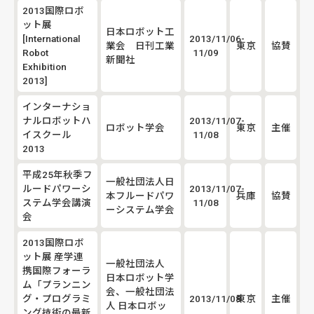
2013国際ロボ
ット展
日本ロボット工
[International
2013/11/06-
業会 日刊工業
東京
協賛
Robot
11/09
新聞社
Exhibition
2013]
インターナショ
ナルロボットハ
2013/11/07-
ロボット学会
東京
主催
イスクール
11/08
2013
平成25年秋季フ
一般社団法人日
ルードパワーシ
2013/11/07-
本フルードパワ
兵庫
協賛
ステム学会講演
11/08
ーシステム学会
会
2013国際ロボ
ット展 産学連
一般社団法人
携国際フォーラ
日本ロボット学
ム「プランニン
会、一般社団法
グ・プログラミ
2013/11/08
東京
主催
人 日本ロボッ
ング技術の最新