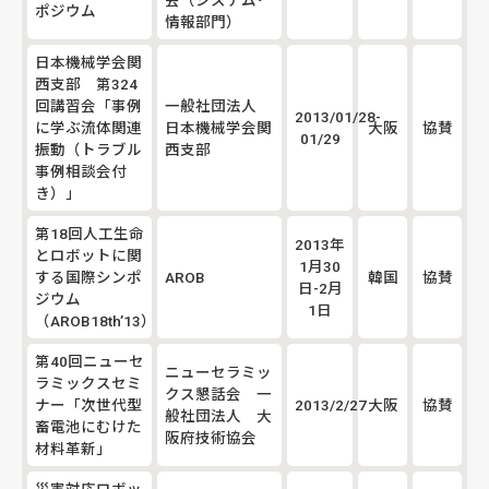
ポジウム
情報部門）
日本機械学会関
西支部 第324
回講習会「事例
一般社団法人
2013/01/28-
に学ぶ流体関連
日本機械学会関
大阪
協賛
01/29
振動（トラブル
西支部
事例相談会付
き）」
第18回人工生命
2013年
とロボットに関
1月30
する国際シンポ
AROB
韓国
協賛
日-2月
ジウム
1日
（AROB18th’13）
第40回ニューセ
ニューセラミッ
ラミックスセミ
クス懇話会 一
ナー「次世代型
2013/2/27
大阪
協賛
般社団法人 大
畜電池にむけた
阪府技術協会
材料革新」
災害対応ロボッ