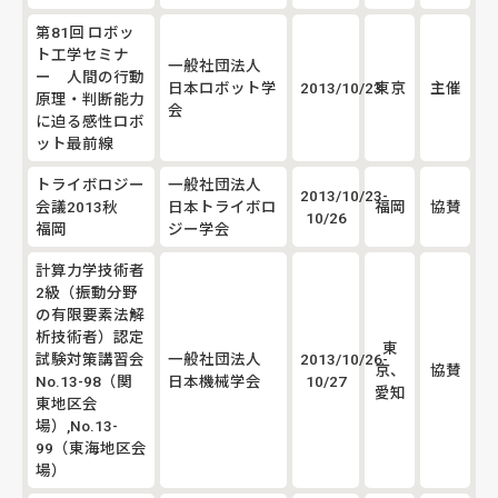
第81回 ロボッ
ト工学セミナ
一般社団法人
ー 人間の行動
日本ロボット学
2013/10/23
東京
主催
原理・判断能力
会
に迫る感性ロボ
ット最前線
トライボロジー
一般社団法人
2013/10/23-
会議2013秋
日本トライボロ
福岡
協賛
10/26
福岡
ジー学会
計算力学技術者
2級（振動分野
の有限要素法解
析技術者）認定
東
試験対策講習会
一般社団法人
2013/10/26-
京、
協賛
No.13-98（関
日本機械学会
10/27
愛知
東地区会
場）,No.13-
99（東海地区会
場）