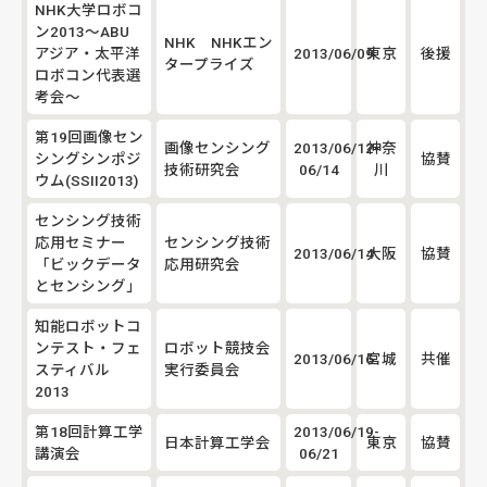
NHK大学ロボコ
ン2013～ABU
NHK NHKエン
アジア・太平洋
2013/06/09
東京
後援
タープライズ
ロボコン代表選
考会～
第19回画像セン
画像センシング
2013/06/12-
神奈
シングシンポジ
協賛
技術研究会
06/14
川
ウム(SSII2013)
センシング技術
応用セミナー
センシング技術
2013/06/14
大阪
協賛
「ビックデータ
応用研究会
とセンシング」
知能ロボットコ
ンテスト・フェ
ロボット競技会
2013/06/16
宮城
共催
スティバル
実行委員会
2013
第18回計算工学
2013/06/19-
日本計算工学会
東京
協賛
講演会
06/21