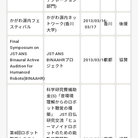
部門)
かがわ源内ネッ
かがわ源内フェ
2013/03/16-
トワーク(香川
香川
後援
スティバル
03/17
大学)
Final
Symposium on
JST-ANS
JST-ANS
Binaural Active
BINAAHRプロ
2013/03/18
京都
協賛
Audition for
ジェクト
Humanoid
Robots(BINAAHR)
科学研究費補助
金(S)「音環境
理解からのロボ
ット聴覚の構
築」 JST 日仏
研究交流「ヒュ
ーマノイドロボ
第8回ロボット
ットのための能