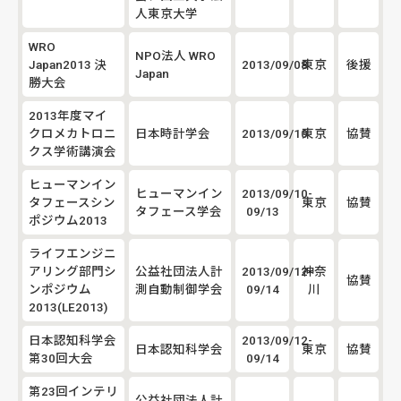
人東京大学
WRO
NPO法人 WRO
Japan2013 決
2013/09/08
東京
後援
Japan
勝大会
2013年度マイ
クロメカトロニ
日本時計学会
2013/09/10
東京
協賛
クス学術講演会
ヒューマンイン
ヒューマンイン
2013/09/10-
タフェースシン
東京
協賛
タフェース学会
09/13
ポジウム2013
ライフエンジニ
アリング部門シ
公益社団法人計
2013/09/12-
神奈
協賛
ンポジウム
測自動制御学会
09/14
川
2013(LE2013)
日本認知科学会
2013/09/12-
日本認知科学会
東京
協賛
第30回大会
09/14
第23回インテリ
公益社団法人計