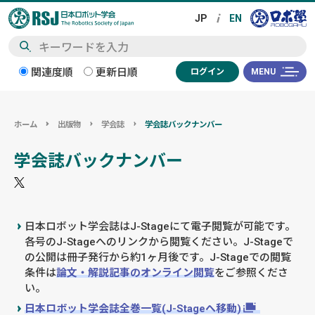
検
関連度順
更新日順
ログイン
MENU
索
ホーム
出版物
学会誌
学会誌バックナンバー
学会誌バックナンバー
日本ロボット学会誌はJ-Stageにて電子閲覧が可能です。
各号のJ-Stageへのリンクから閲覧ください。J-Stageで
の公開は冊子発行から約1ヶ月後です。J-Stageでの閲覧
条件は
論文・解説記事のオンライン閲覧
をご参照くださ
い。
日本ロボット学会誌全巻一覧(J-Stageへ移動)